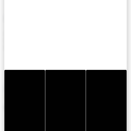
AUTRES
Kayak
Paddle
Bouée tractée
OPENINGSTIJDEN
Van 15 april 2026 tot 30 september 2026