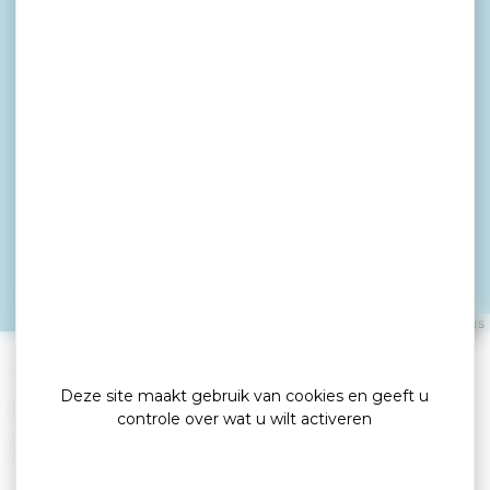
VinceSurf-Damgan
DAMGAN
Leaflet
|
©
OpenStreetMap
contributors
»
»
Home
detail
VinceSurf-Damgan
Deze site maakt gebruik van cookies en geeft u
Nautisme
controle over wat u wilt activeren