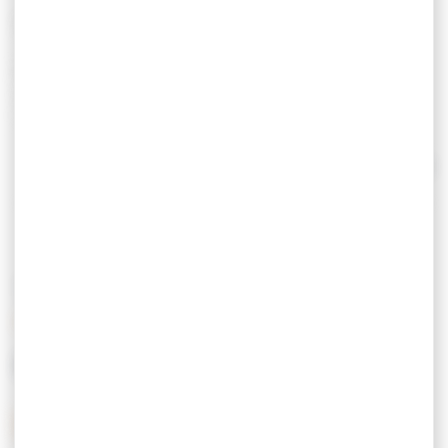
Liefhebbers van sensaties?
Kom glijden, draaien of vliegen op onze
gesleepte boeien.
VSD past zijn snelheid aan het publiek aan.
En ook individuele en gigantische peddels.
Geopend van 15 april tot 30 september.
Lees verder
Juli/augustus: Dagelijks geopend.
Buiten het seizoen: Weekends geopend en
dagelijks op reservatie.
TARIEVEN
BETAALWIJZEN
Postcheques
Vakantiecheques
Soorten