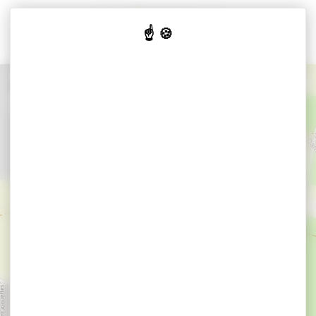
Cookies beheer paneel
+
−