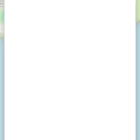
×
VinceSurf-Damgan