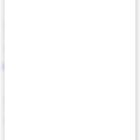
KENMERKEN
GESPROKEN TALEN
DIENSTEN/UITRUSTING
SERVICES
EQUIPEMENT
Parking