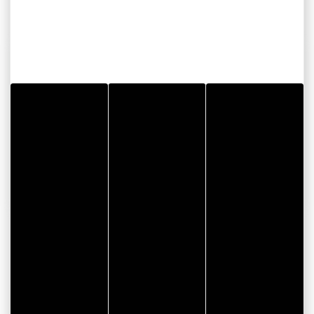
CONTACTGEGEVENS
Plage de Moustérian
Plage de Moustérian
56860 SENE
VOORDELEN