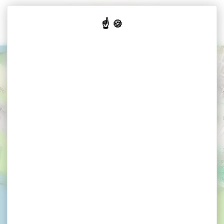
Cookies beheer paneel
+
−