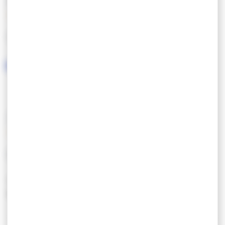
KENMERKEN
GESPROKEN TALEN
DIENSTEN/UITRUSTING
EQUIPEMENT
AUTRES
Tables de pique-
Plages côté golfe
nique