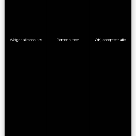
Weiger alle cookies
Personaliseer
OK, accepteer alle
CITYPASS – GOLFE DU
MORBIHAN VANNES
Golfe du Morbihan - Vannes
Offre valable du
J'EN PROFITE
07/05/2026 au 31/12/2026