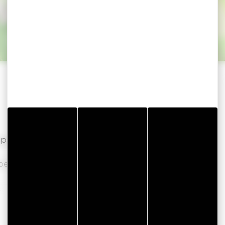
rk
p 3 niveaus.
r per dag videobewaking.
.
Lees verder