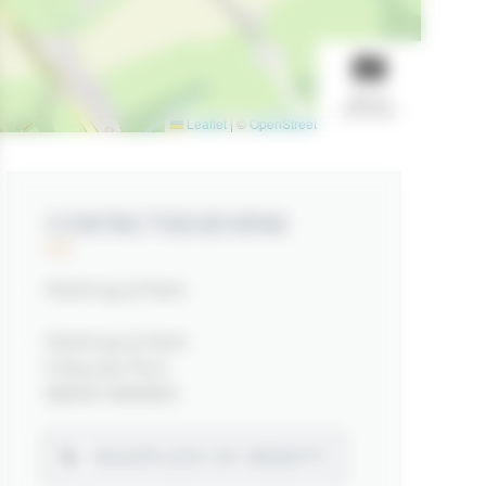
BEKIJK
DIASHOW
Leaflet
|
©
OpenStreetMap
contributors
CONTACTGEGEVENS
Parking Q Park
Parking Q-Park
9 Rue du Port
56000 VANNES
RAADPLEEG DE WEBSITE