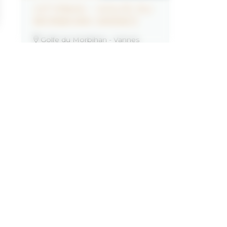
CITYPASS – GOLFE DU
MORBIHAN VANNES
Golfe du Morbihan - Vannes
Offre
valable du
J'EN PROFITE
07/05/2026
au
31/12/2026