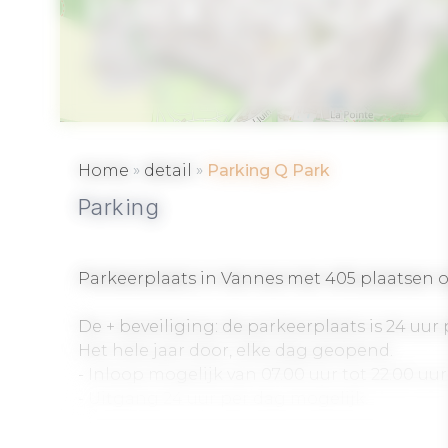
Parking Q Pa
VANNES
»
»
Home
detail
Parking Q Park
Parking
Parkeerplaats in Vannes met 405 plaatsen o
De + beveiliging: de parkeerplaats is 24 uu
Het hele jaar door, elke dag geopend.
- Inloop mogelijk van 07.00 uur tot 22.00 uur
- Uitgang 24 uur per dag mogelijk.