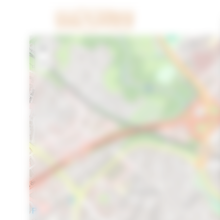
Cookies beheer paneel
+
−