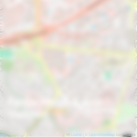
Padja Hotel & Spa
Vannes
VANNES
Leaflet
|
©
OpenStreetMap
contributors