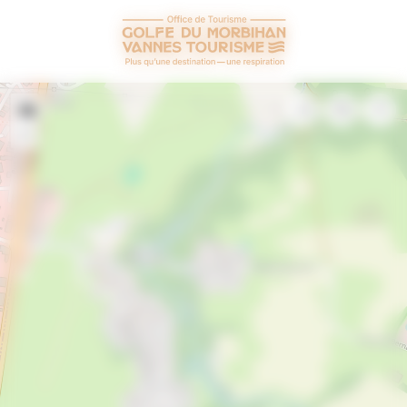
Cookies beheer paneel
+
−