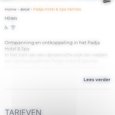
»
»
Home
detail
Padja Hotel & Spa Vannes
Hôtels
Ontspanning en ontkoppeling in het Padja
Hotel & Spa
In het hart van een dynamische wijk ten westen
van Vannes biedt het Padja Hotel & Spa het
comfort van een 4-sterrenhotel met 83 kamers
in een design- en warme omgeving waar alles is
gericht op uw welzijn.
Lees verder
Begin uw dag niet zonder ontbijt. Ons buffet is
een echte uitnodiging om te genieten:
biologische, lokale producten, zoete en hartige
smaken, ...
TARIEVEN
Overdag past de Manali Bar zich aan uw