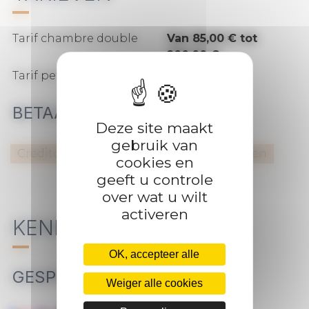
zakelijke verplichtingen aan en transformeert
hij 's avonds in een ontspanningsruimte.
Geopend het hele jaar door.
Tarif chambre double
Van 85,00 € tot
200,00 €
Tarif petit-déjeuner
18,00 €
BETAALWIJZEN
Deze site maakt
gebruik van
Creditcard
Vakantiecheques
Soorten
cookies en
geeft u controle
over wat u wilt
activeren
KENMERKEN
OK, accepteer alle
GESPROKEN TALEN
Weiger alle cookies