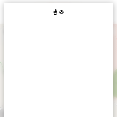
Cookies beheer paneel
+
−