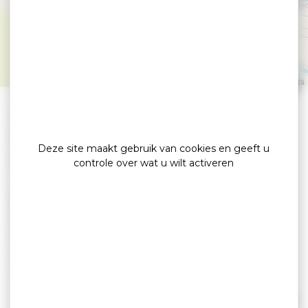
LECHESNE Nelly
GRAND CHAMP
Leaflet
|
©
OpenStreetMap
contributors
»
»
Home
detail
LECHESNE Nelly
Chambre d'hôtes
Deze site maakt gebruik van cookies en geeft u
controle over wat u wilt activeren
Aan de rand van Vannes (7 km), ideale centrale
locatie voor het verkennen van de Golf van
Morbihan en zijn omgeving, in een aangename
boerderij omgeven door een aangelegde park
van 6000m², mijn kamers bieden comfort, rust
en stilte. Op de vloer, 2 ch./2 pers. met badkamer
en toilet communiceren prive. Kinderbed tot 10
Lees verder