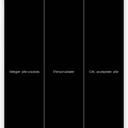
Niet beschikbaar
Beschikbaarheid is voorzien door de eigenaar van deze
huur en kan aan verandering onderhevig zijn. Wij nodigen u
uit om direct contact op te nemen met de eigenaar voor
meer informatie.
Weiger alle cookies
Personaliseer
OK, accepteer alle
CONTACTGEGEVENS
LECHESNE Nelly
120 impasse Kergroaz
Village Lesquégué
56390 GRAND CHAMP