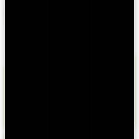
BESCHIKBAARHEID
lun
mar
mer
jeu
ven
sam
dim
27
28
29
30
31
1
2
3
4
5
6
7
8
9
10
11
12
13
14
15
16
17
18
19
20
21
22
23
24
25
26
27
28
29
30
31
1
2
3
4
5
6
Beschikbaar op