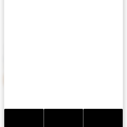
guide
TE DOWNLOADEN
DOCUMENTEN
AFFICHE-SEJOURS-BIEN-ETRE
CONTACTGEGEVENS