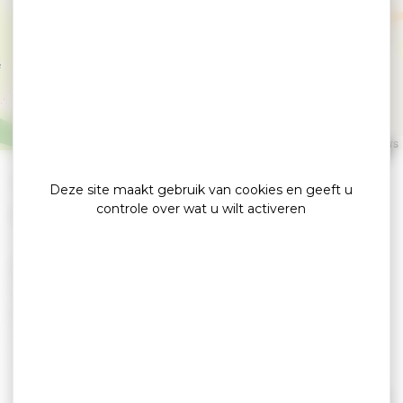
La Petite Reine de
Rhuys
SARZEAU
Leaflet
|
©
OpenStreetMap
contributors
»
»
Home
detail
La Petite Reine de Rhuys
Deze site maakt gebruik van cookies en geeft u
controle over wat u wilt activeren
Guide
Zin om het schiereiland Rhuys op een andere
manier te ontdekken? La Petite Reine de Rhuys
biedt begeleide fietstochten aan voor iedereen,
een combinatie van natuur, cultuur en
gastronomische stops bij lokale producenten.
Vertrek vanuit Sarzeau voor een authentieke
ervaring. Bekijk onze website voor tochten voor
Lees verder