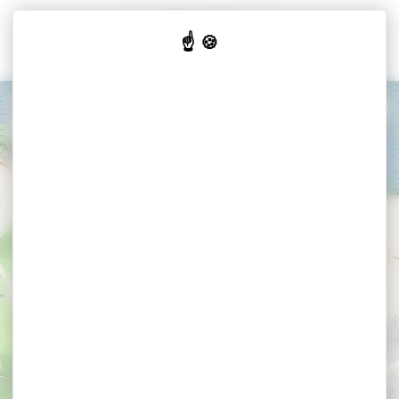
Cookies beheer paneel
+
−