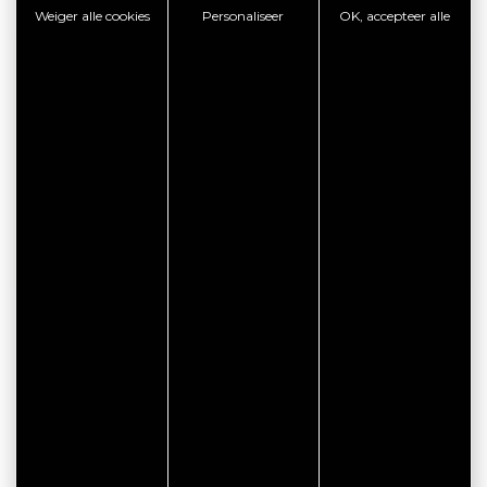
Weiger alle cookies
Personaliseer
OK, accepteer alle
CITYPASS – GOLFE DU
MORBIHAN VANNES
Golfe du Morbihan - Vannes
Offre valable du
J'EN PROFITE
07/05/2026 au 31/12/2026