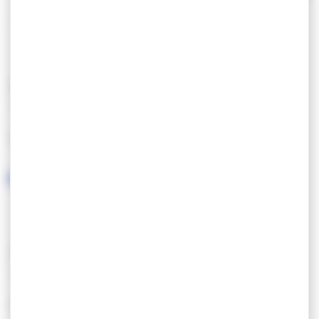
alle smaken.
KENMERKEN
GESPROKEN TALEN
DIENSTEN/UITRUSTING
SERVICES
AUTRES