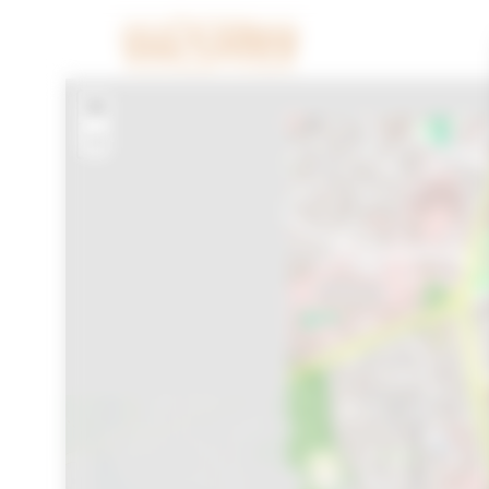
Cookies beheer paneel
+
−