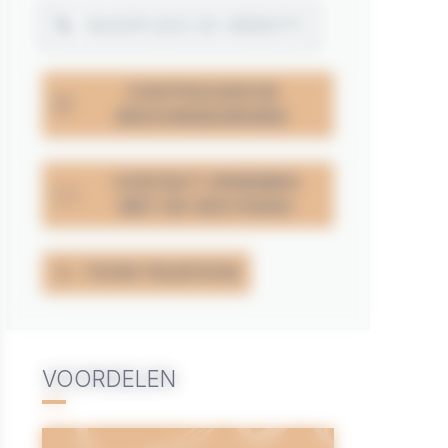
RAADPLEEG DE WEBSITE
CONTROLEER DE
BESCHIKBAARHEID
CONTACT OPNEMEN
MET DE VESTIGING
TOON TELEFOON
VOORDELEN