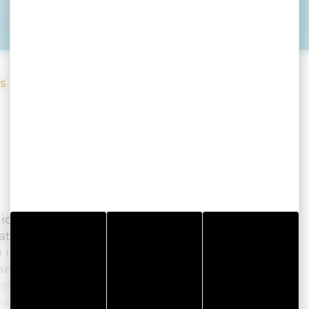
es
gionaal Natuurpark, is een authentieke plek die
atuur, gelegen op het schiereiland Séné, op 400
 in de Golf van Morbihan. Er is bijzondere
mers richting de zee.U zult genieten van een
tabel met terrassen die uitkomen op de Golf.
ke schaal waar u het voorwerp van alle