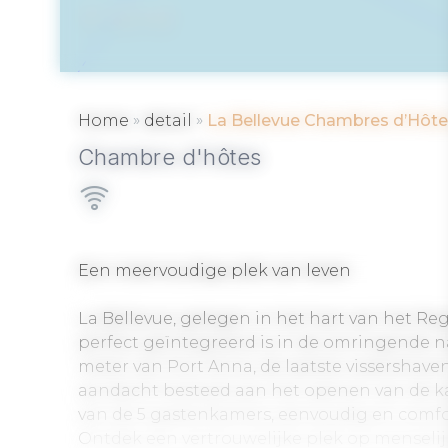
SÉNÉ
»
»
Home
detail
La Bellevue Chambres d’Hôt
Chambre d'hôtes
Een meervoudige plek van leven
La Bellevue, gelegen in het hart van het Re
perfect geïntegreerd is in de omringende n
meter van Port Anna, de laatste vissershaven
aandacht besteed aan het openen van de ka
van de 5 gastenkamers, eenvoudig en comfor
Ontdek een vertrouwelijke plek op menselij