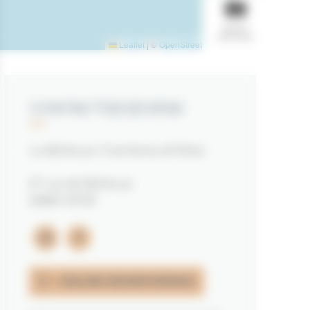
BEKIJK
DIASHOW
Leaflet
|
©
OpenStreetMap
contributors
CONTACTGEGEVENS
La Bellevue Chambres d'Hôtes
57 rue de Bellevue
56860 SÉNÉ
instagram
facebook
ONLINE RESERVERING