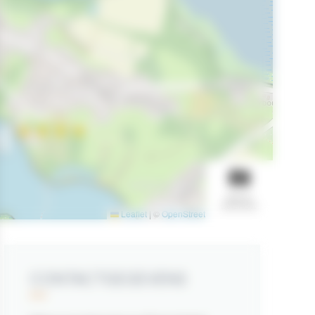
l
BEKIJK
DIASHOW
Leaflet
|
©
OpenStreetMap
contributors
CONTACTGEGEVENS