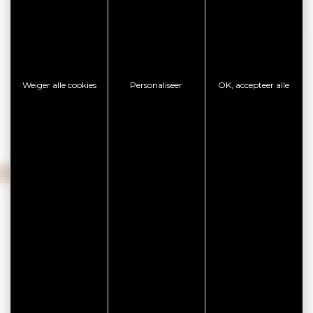
Van 95,00 € tot 300,00 €
Weiger alle cookies
Personaliseer
OK, accepteer alle
20,00 €
heques
Soorten