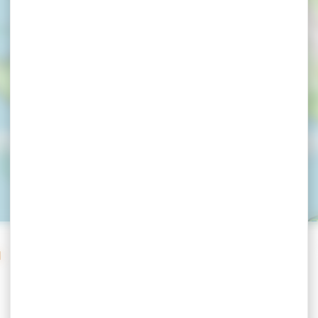
es Le Port Hote
l