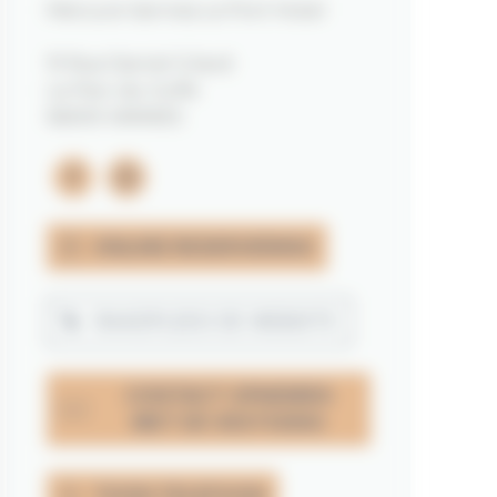
Mercure Vannes Le Port Hotel
19 Rue Daniel Gilard
Le Parc du Golfe
56000 VANNES
facebook
instagram
ONLINE RESERVERING
RAADPLEEG DE WEBSITE
CONTACT OPNEMEN
MET DE VESTIGING
TOON TELEFOON