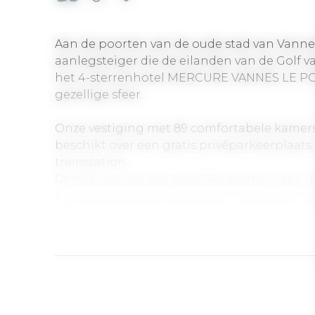
Aan de poorten van de oude stad van Vannes
aanlegsteiger die de eilanden van de Golf v
het 4-sterrenhotel MERCURE VANNES LE POR
gezellige sfeer.
Onze vestiging met 89 comfortabele kamers,
beschikt over een gratis privéparkeerplaats
treinstation.
Geniet ook van een heerlijke pauze in een u
een karakteristiek restaurant in een echt 
zaterdag, kom en proef de Franse en traditionele ke
Geopend het hele jaar door.
Prijs tweepersoonskamer: €95 tot €300.
Prijs ontbijt: €17.
89 kamers - 85 tweepersoonskamers - 5 fam
beperkte mobiliteit.