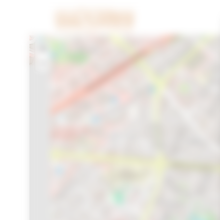
Cookies beheer paneel
+
−