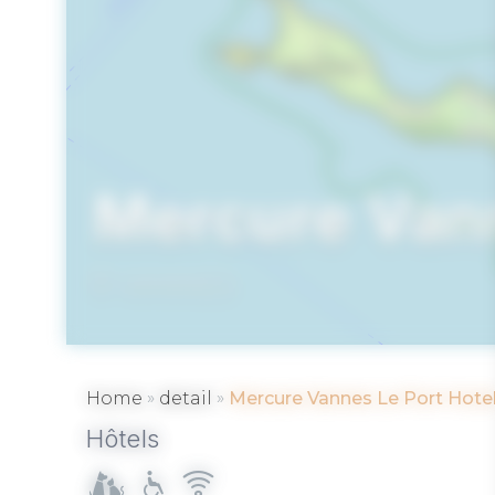
Mercure Vann
VANNES
»
»
Home
detail
Mercure Vannes Le Port Hote
Hôtels