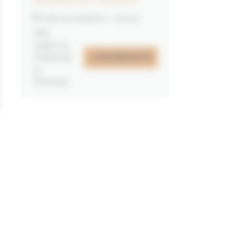
MORBIHAN VANNES
Golfe du Morbihan - Vannes
Offre
valable du
J'EN PROFITE
07/05/2026
au
31/12/2026