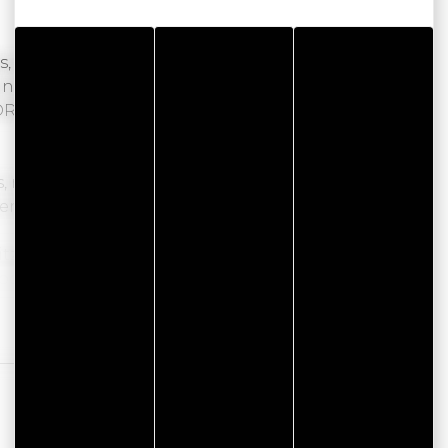
, op 100 meter van het maritieme station en de
an Morbihan en Belle-Île bedient, verwelkomt
T u het hele jaar door in een warme en
 met uitzicht op de Golf van Morbihan,
 en een directe busverbinding vanaf het SNCF-
itzonderlijke omgeving in de Brasserie Edgar:
naoorlogs decor. Geopend van d
insdag tot en met
uken.
Lees verder
iliekamers - 3 kamers voor mensen met