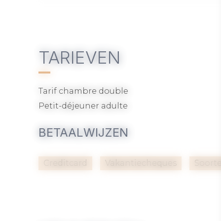
“Thalion”, voegen een lokaal en uniek tintje
Voor zakenreizigers biedt het hotel passen
aan professionele behoeften te voldoen.
Bezoekers van Hotel & Spa Le Maury waarde
TARIEVEN
dienstverlening en de sfeer van het etabliss
Of u nu op zakenreis bent of op zoek bent n
een verblijf dat modern comfort en een ru
Tarif chambre double
Petit-déjeuner adulte
BETAALWIJZEN
Creditcard
Vakantiecheques
Soort