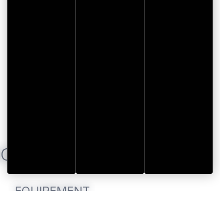
NG
EQUIPEMENT
Parking
privé payant 5 places