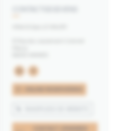
CONTACTGEGEVENS
Hôtel & Spa LE MAURY
31 Rue du Lieutenant Colonel
Maury
56000 VANNES
instagram
facebook
ONLINE RESERVERING
RAADPLEEG DE WEBSITE
CONTACT OPNEMEN