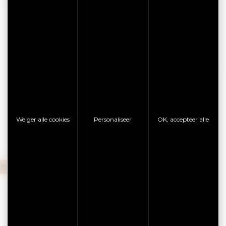
 toe aan de ervaring.
de diensten, waaronder een vergaderruimte, om
ren unaniem de kwaliteit van de
ement, wat een onvergetelijk verblijf benadrukt.
aar een romantisch uitje, dit hotel garandeert u
stige omgeving combineert.
Van 90,00 € tot 499,00 €
15,90 €
Weiger alle cookies
Personaliseer
OK, accepteer alle
en