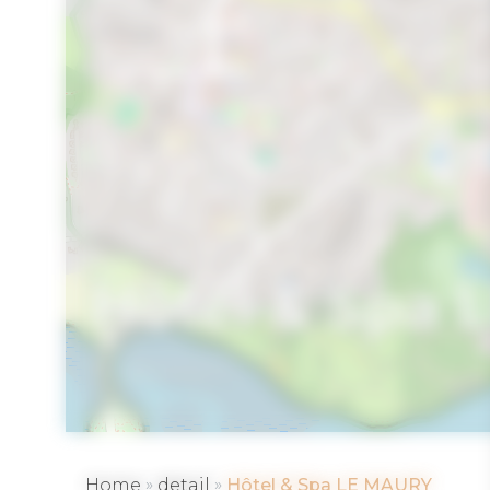
Hôtel & Spa
VANNES
»
»
Home
detail
Hôtel & Spa LE MAURY