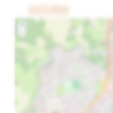
Cookies beheer paneel
+
−