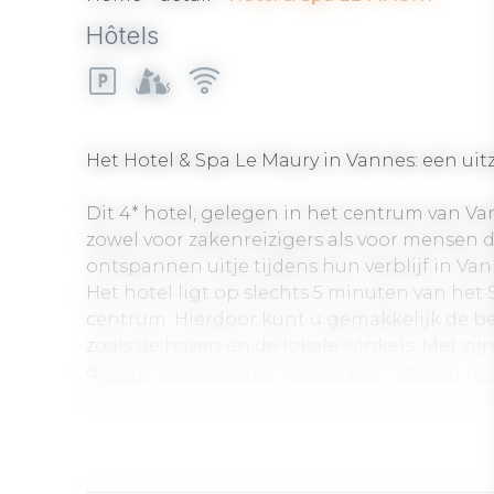
Hôtels
Het Hotel & Spa Le Maury in Vannes: een uitzo
Dit 4* hotel, gelegen in het centrum van Va
zowel voor zakenreizigers als voor mensen d
ontspannen uitje tijdens hun verblijf in Van
Het hotel ligt op slechts 5 minuten van het 
centrum. Hierdoor kunt u gemakkelijk de 
zoals de haven en de lokale winkels. Met zij
design is elke kamer ontworpen om een ​​ru
Het hotel beschikt ook over een wellnessr
en balneotherapiesessies, waardoor het de 
doen na een drukke dag.
De massages en behandelingen, uitgevoerd