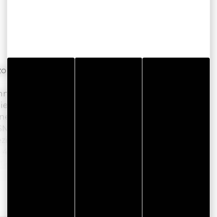
nderlijk verblijf in het hart van de stad
nnes, garandeert een uitzonderlijke ervaring,
ie op zoek zijn naar een romantisch of
nes.
SNCF-treinstation en dicht bij het historische
bezienswaardigheden van Vannes ontdekken,
n 45 ruime kamers en een strak, eigentijds
stige en ontspannen sfeer te bieden.
uimte met een hamam, sauna, belevenisdouche
perfecte setting is om nieuwe energie op te
Lees verder
 met Bretonse producten van het merk