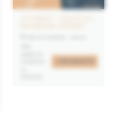
CITYPASS – GOLFE DU
MORBIHAN VANNES
Golfe du Morbihan - Vannes
Offre
valable du
J'EN PROFITE
07/05/2026
au
31/12/2026