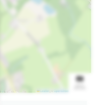
BEKIJK
DIASHOW
Leaflet
|
©
OpenStreetMap
contributors