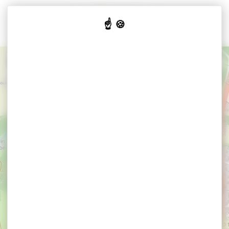
Cookies beheer paneel
+
−