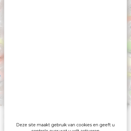
Hotel B&B Vannes
Ouest
VANNES
Leaflet
|
©
OpenStreetMap
contributors
»
»
Home
detail
Hotel B&B Vannes Ouest
Deze site maakt gebruik van cookies en geeft u
Hôtels