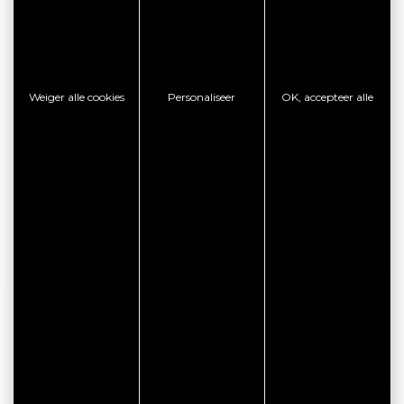
facebook
ONLINE RESERVERING
Weiger alle cookies
Personaliseer
OK, accepteer alle
RAADPLEEG DE WEBSITE
CONTACT OPNEMEN MET DE VESTIGING
TOON TELEFOON
VOORDELEN