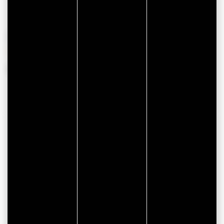
OPENINGSTIJDEN
Van 01 januari 2026 tot 31 december 2026
CONTACTGEGEVENS
Hotel B&B Vannes Ouest
1 Rue Docteur Joseph Audic
56000 VANNES