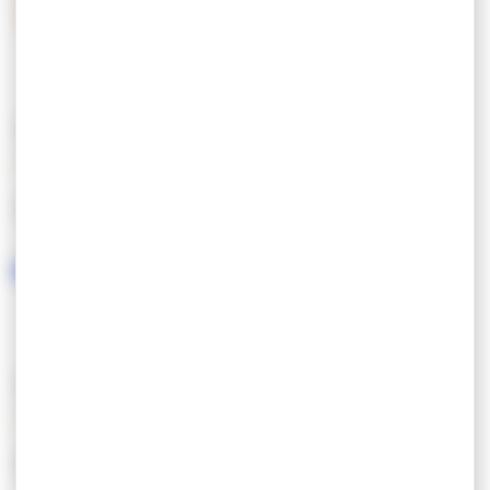
Overdracht
KENMERKEN
GESPROKEN TALEN
DIENSTEN/UITRUSTING
SERVICES
EQUIPEMENT