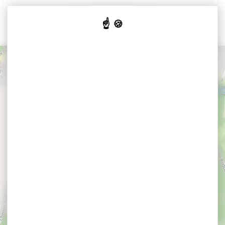
Cookies beheer paneel
+
−