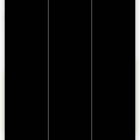
BESCHIKBAARHEID
lun
mar
mer
jeu
ven
sam
dim
27
28
29
30
31
1
2
3
4
5
6
7
8
9
10
11
12
13
14
15
16
17
18
19
20
21
22
23
24
25
26
27
28
29
30
31
1
2
3
4
5
6