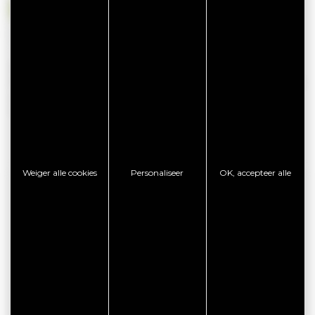
Beschikbaar op
Niet beschikbaar
Beschikbaarheid is voorzien door de eigenaar van deze
huur en kan aan verandering onderhevig zijn. Wij nodigen u
uit om direct contact op te nemen met de eigenaar voor
meer informatie.
Weiger alle cookies
Personaliseer
OK, accepteer alle
CONTACTGEGEVENS
Gîtes de Penboch - GUILLO Michel
Bourgerel - 4 Chemin du Lodo
56610 ARRADON