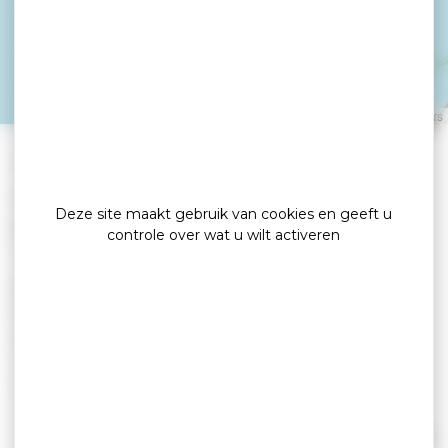
Gîtes de Penboch -
GUILLO Michel
ARRADON
Leaflet
|
©
OpenStreetMap
contributors
»
Home
detail
Locations de vacances
Deze site maakt gebruik van cookies en geeft u
controle over wat u wilt activeren
Kom en verblijf in Arradon, in Zuid-Morbihan.
Arradon is erg populair bij vakantiegangers
dankzij de centrale ligging voor het ontdekken
van de Golf van Morbihan en alle schatten van
Bretagne. Hier bevindt u zich op een steenworp
afstand (300 meter) van de Golf van Morbihan,
een uitzonderlijk natuurgebied, geklasseerd als
Lees verder