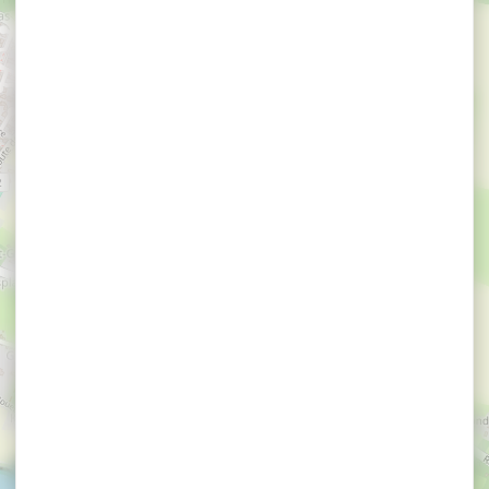
×
Gîtes de Penboch - GUILLO Michel