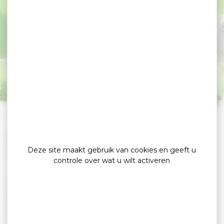
Gîte de Kernormand -
MAHEO Loïc et
Elisabeth
BADEN
Leaflet
|
©
OpenStreetMap
contributors
»
Home
detail
Locations de vacances
Deze site maakt gebruik van cookies en geeft u
controle over wat u wilt activeren
Aangenaam vrijstaand landhuis, op één niveau,
voor 4 personen: ingerichte keuken,
woonkamer, 2 slaapkamers (2-persoonsbed, 1-
persoonsbedden), badkamer, omheinde tuin.