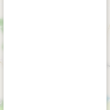
×
Gîte de Kernormand - MAHEO Loïc et Elisabeth