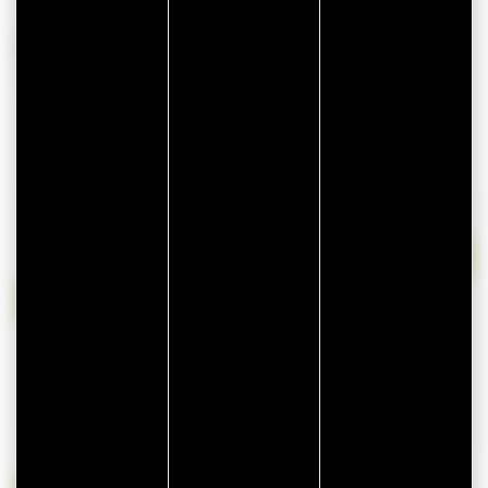
BESCHIKBAARHEID
lun
mar
mer
jeu
ven
sam
dim
27
28
29
30
31
1
2
3
4
5
6
7
8
9
10
11
12
13
14
15
16
17
18
19
20
21
22
23
24
25
26
27
28
29
30
31
1
2
3
4
5
6
Beschikbaar op