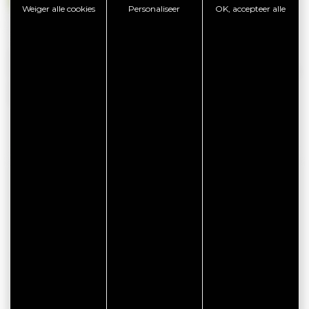
Weiger alle cookies
Personaliseer
OK, accepteer alle
Niet beschikbaar
Beschikbaarheid is voorzien door de eigenaar van deze
huur en kan aan verandering onderhevig zijn. Wij nodigen u
uit om direct contact op te nemen met de eigenaar voor
meer informatie.
CONTACTGEGEVENS
Gîte de Kernormand - MAHEO Loïc et
Elisabeth
Kernormand
56870 BADEN