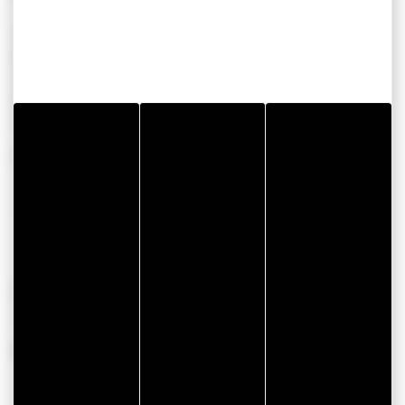
Télévision
A la campagne
Réfrigérateur
Chambres
2
Congélateur
Personne
4
Four
Maison
Micro-ondes
52
Meer weergeven
Meer weergeven
OPENINGSTIJDEN
Van 01 januari 2026 tot 31 december 2026