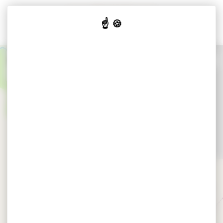
Cookies beheer paneel
+
−