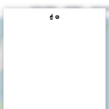
EXPLORER
GENIET
ACCOM