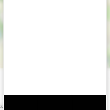
iergerie
jks leven gemakkelijker maakt!