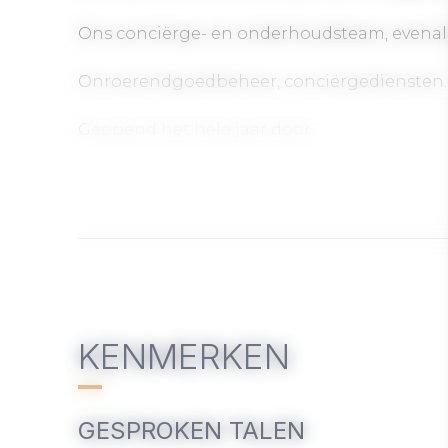
Ons conciërge- en onderhoudsteam, evenals o
Onroerendgoedbeheer, conciërgediensten.
Geopend het hele jaar door.
KENMERKEN
GESPROKEN TALEN