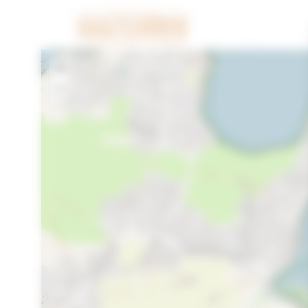
Cookies beheer paneel
+
−