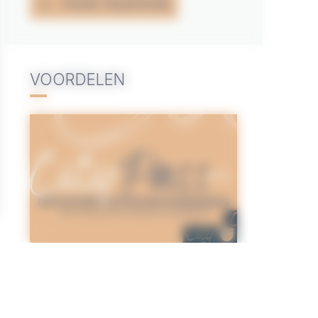
TOON TELEFOON
VOORDELEN
CITYPASS – GOLFE DU