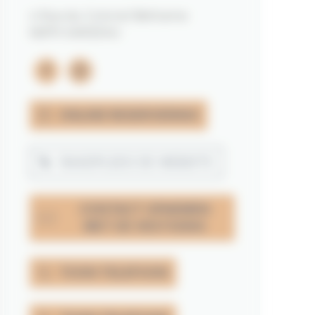
4 Rue du Colonel Beltrame
56370 SARZEAU
facebook
instagram
ONLINE RESERVERING
RAADPLEEG DE WEBSITE
CONTACT OPNEMEN
MET DE VESTIGING
TOON TELEFOON