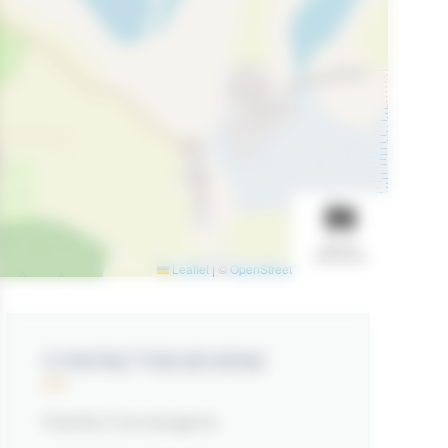
BEKIJK
DIASHOW
Leaflet
|
©
OpenStreetMap
contributors
CONTACTGEGEVENS
Frankiz Conciergerie