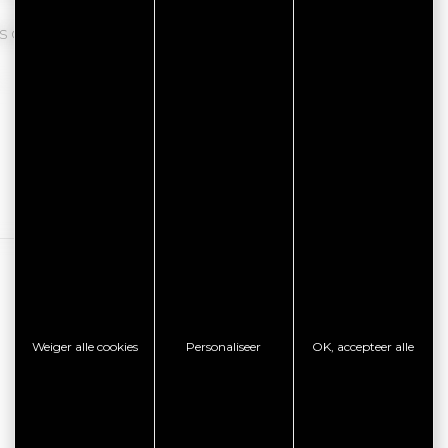
ns netwerk van partners, staan ​​tot uw dienst.
Lees verder
Weiger alle cookies
Personaliseer
OK, accepteer alle