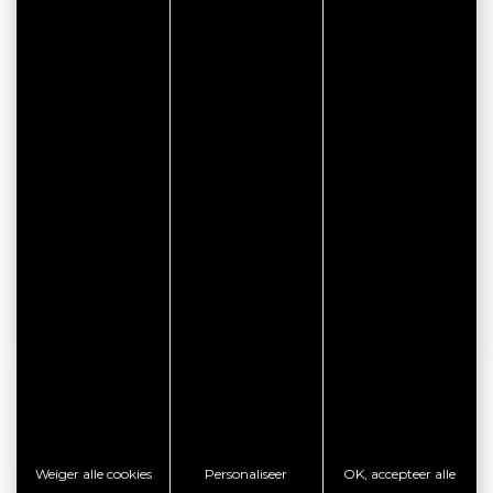
CONTACTGEGEVENS
Espace Culturel Le Triskell
Parvis du Land Wursten
56880 PLOEREN
RAADPLEEG DE WEBSITE
TOON TELEFOON
VOORDELEN
Weiger alle cookies
Personaliseer
OK, accepteer alle