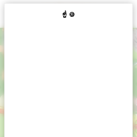
Cookies beheer paneel
+
−