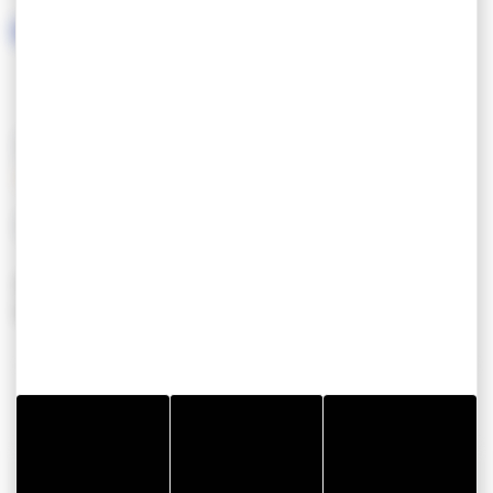
DIENSTEN/UITRUSTING
SERVICES
EQUIPEMENT
Ouvert toute
Parking privu00e9
lu2019annu00e9e