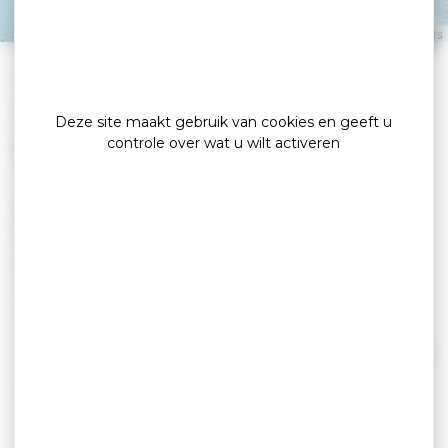
SÉNÉ
Leaflet
|
©
OpenStreetMap
contributors
»
»
Home
detail
Zeilschool 47 ° Nautik / Séné
Nautisme
Deze site maakt gebruik van cookies en geeft u
controle over wat u wilt activeren
In het zuiden van Bretagne, in de Morbihan, op
10 minuten van Vannes aan het grootste en
veiligste stuk water van de Golf van Morbihan,
ligt 47 ° Nautik Séné het hele jaar door aan dek.
In de stad Séné bevindt het bouwwerk zich op
100 km van de steden Rennes en Nantes, maar
ook en vooral op een steenworp afstand van
Lees verder
Vannes.
Deze zomer vindt u een gerenoveerd gebouw
dat toegankelijk is voor mensen met beperkte