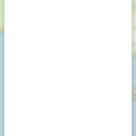
×
Zeilschool 47 ° Nautik / Séné