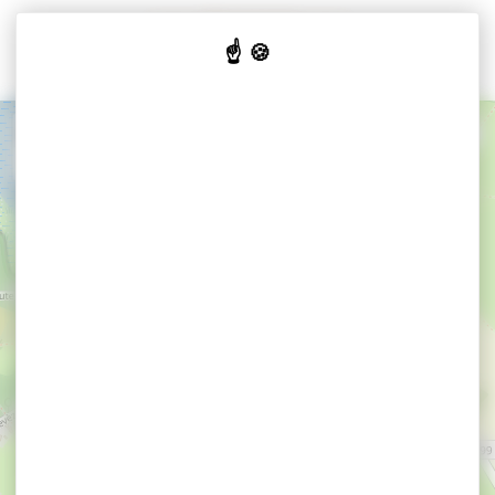
Cookies beheer paneel
+
−