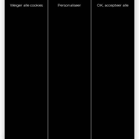
Weiger alle cookies
Personaliseer
OK, accepteer alle
CITYPASS – GOLFE DU
MORBIHAN VANNES
Golfe du Morbihan - Vannes
Offre valable du
J'EN PROFITE
07/05/2026 au 31/12/2026
JE ZULT HET OOK LEUK