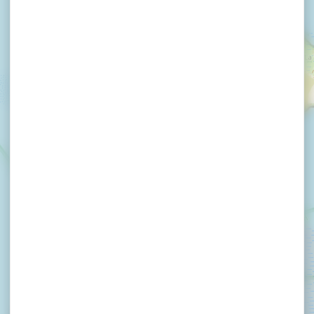
Zeilschool 47 ° Nautik
/ Séné