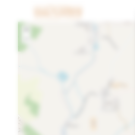
Cookies beheer paneel
+
−