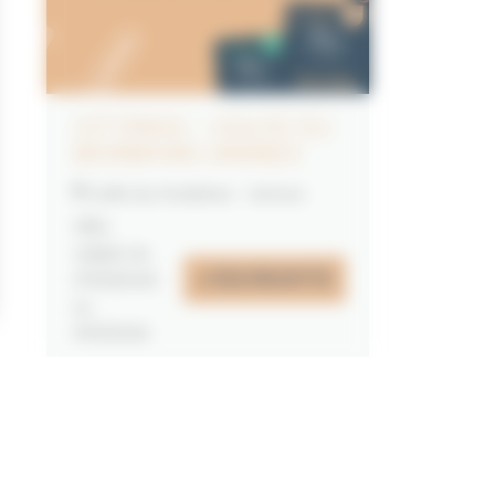
CITYPASS – GOLFE DU
MORBIHAN VANNES
Golfe du Morbihan - Vannes
Offre
valable du
J'EN PROFITE
07/05/2026
au
31/12/2026