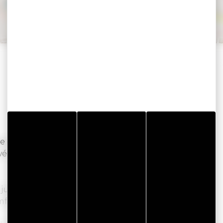
eke landhuis onlangs gerenoveerd tot een
vé appartementen met een verfijnde inrichting
de juwelen van Morbihan wil ontdekken of
omfortabele accommodatie met hotelservice.