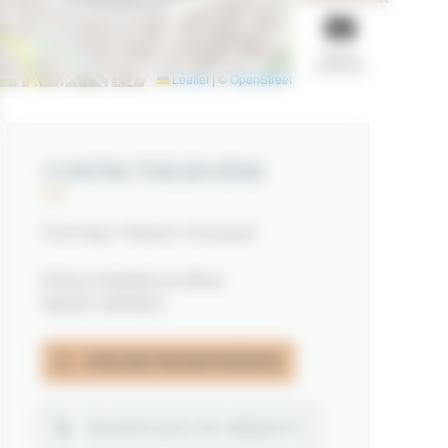
BEKIJK
DIASHOW
Leaflet
|
©
OpenStreetMap
contributors
CONTACTGEGEVENS
Domitys- Maison Douaud
8 Rue Madeleine Bres
56000 VANNES
ONLINE RESERVERING
RAADPLEEG DE WEBSITE