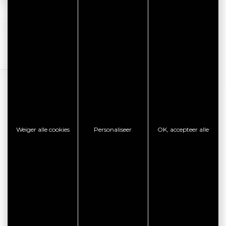
ikbaar voor korte en lange verblijven.
m te genieten van een binnenzwembad, een
te. Aanvullende à la carte diensten zijn op
Lees verder
iorenresidentie Domitys, maar biedt
jke toegang.
ie over de diensten van de seniorenresidentie.
Weiger alle cookies
Personaliseer
OK, accepteer alle
af 100 €.
100,00 €
10,60 €