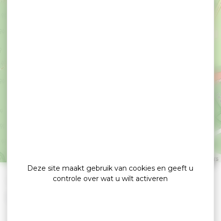
Dolmen à couloir de
Coëby - 1
TRÉDION
Leaflet
|
©
OpenStreetMap
contributors
Deze site maakt gebruik van cookies en geeft u
controle over wat u wilt activeren
»
»
Home
detail
Dolmen à couloir de Coëby – 1
Mégalithe