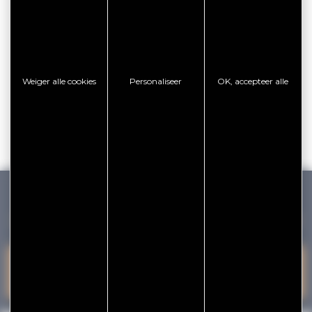
Golfe du Morbihan - Vannes
Offre valable du
J'EN PROFITE
07/05/2026 au 31/12/2026
Weiger alle cookies
Personaliseer
OK, accepteer alle
GOLFE DU MORBIHAN VANNES TOURISME
PRESQU'ÎLE DE
CONTACT
VANNES
RHUYS
OPNEMEN