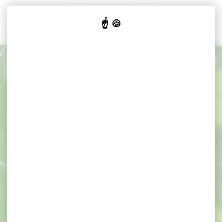
Cookies beheer paneel
+
−
×
Dolmen à couloir de Coëby - 1