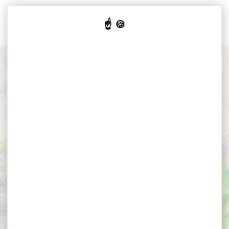
Cookies beheer paneel
+
−