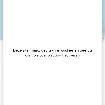
Balade en Petite Mer
ARRADON
Leaflet
|
©
OpenStreetMap
contributors
»
»
Home
detail
Balade en Petite Mer
Deze site maakt gebruik van cookies en geeft u
controle over wat u wilt activeren
Compagnies maritimes
Ga aan boord om de Golf van Morbihan te
ontdekken.
Aan boord van een gemotoriseerde semi-rigide
opblaasbare boot, die comfortabel plaats biedt
aan 5 tot 6 personen.
Lees verder