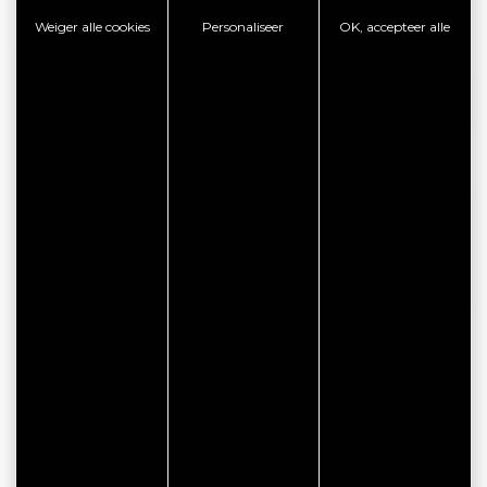
Weiger alle cookies
Personaliseer
OK, accepteer alle
CITYPASS – GOLFE DU
MORBIHAN VANNES
Golfe du Morbihan - Vannes
Offre valable du
J'EN PROFITE
07/05/2026 au 31/12/2026