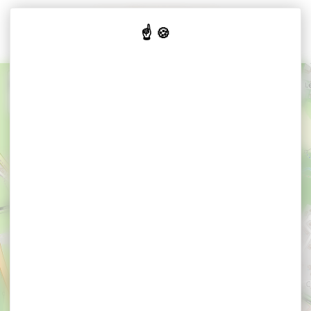
Cookies beheer paneel
+
−