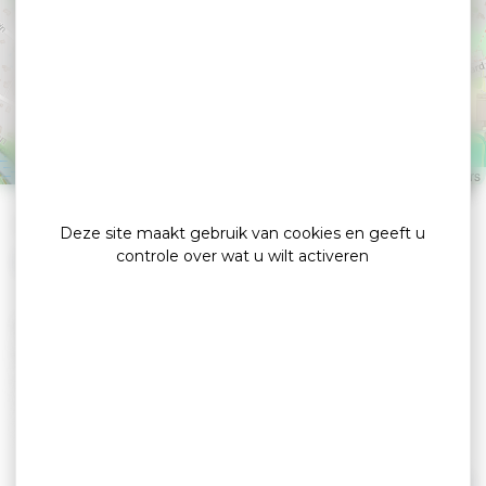
Au Cœur du Temps
VANNES
Leaflet
|
©
OpenStreetMap
contributors
»
»
Home
detail
Au Cœur du Temps
Deze site maakt gebruik van cookies en geeft u
controle over wat u wilt activeren
Magasin de décoration
Au Cœur du Temps, verenigt drie meubel-,
decoratie- en tweedehandswinkels in het Parc
Lann-gebied in Vannes en in het landhuis
Moncan in Auray waar u kunt jagen, dromen,
wandelen...
Vintage, industrieel, naturel, marine, zijn de
Lees verder