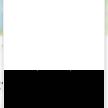
& Spa La Villa d
u Port
van de haven van Vannes, vertelt het verhaal van
ot een Aparthotel & Spa met zijn historische
 en levenskunst worden gecombineerd, kunt u