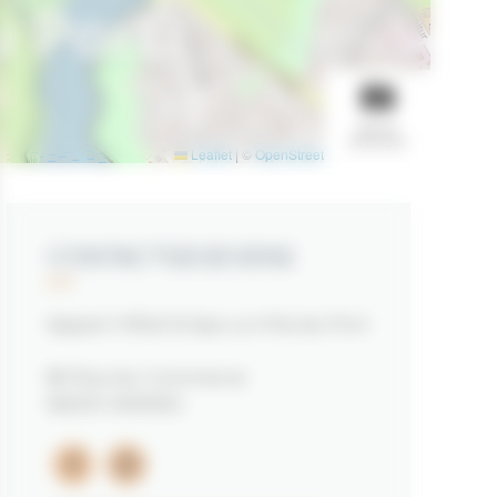
u Port
BEKIJK
DIASHOW
Leaflet
|
©
OpenStreetMap
contributors
CONTACTGEGEVENS
Appart Hôtel & Spa La Villa du Port
85 Rue du Commerce
56000 VANNES
facebook
instagram