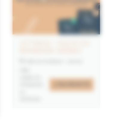
CITYPASS – GOLFE DU
MORBIHAN VANNES
Golfe du Morbihan - Vannes
Offre
valable du
J'EN PROFITE
07/05/2026
au
31/12/2026