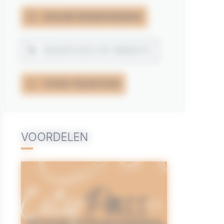
ONLINE RESERVERING
RAADPLEEG DE WEBSITE
TOON TELEFOON
VOORDELEN