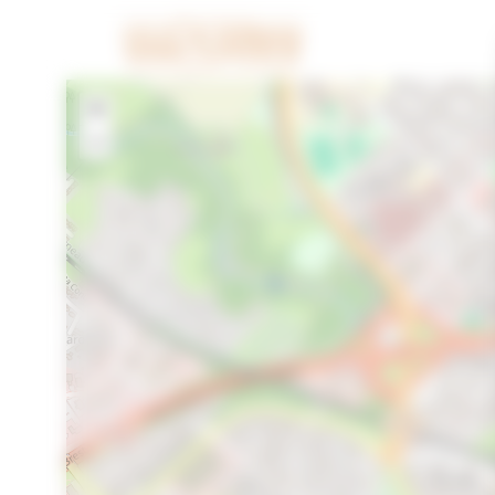
Cookies beheer paneel
+
−