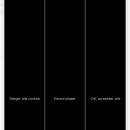
 van 17 tot 40 m² en geschikt voor 2 tot 4
n / terras zorgen ervoor dat u kunt
fort met grotendeels uitgeruste keuken en
or een zakelijk verblijf van één nacht tot
Lees verder
ten
ratis openbare parkeerplaats op 50 meter van
Weiger alle cookies
Personaliseer
OK, accepteer alle
Van 100,00 € tot 170,00 €
13,00 €