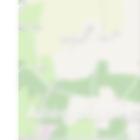
Allée couver
COLPO