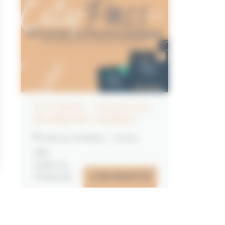
CITYPASS – GOLFE DU
MORBIHAN VANNES
Golfe du Morbihan - Vannes
Offre
valable du
J'EN PROFITE
07/05/2026
au
31/12/2026