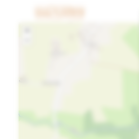
Cookies beheer paneel
+
−