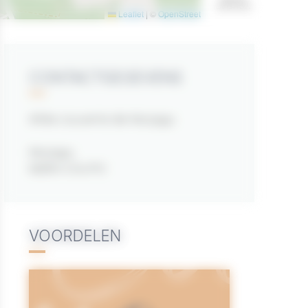
DIASHOW
Leaflet
|
©
OpenStreetMap
contributors
CONTACTGEGEVENS
Allée couverte de Kerjagu
Kerjagu
56390 COLPO
VOORDELEN