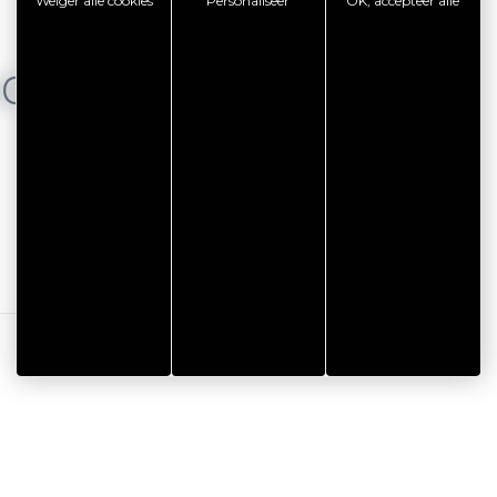
Weiger alle cookies
Personaliseer
OK, accepteer alle
NG
AUTRES
Mégalithe