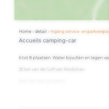
COLPO
»
»
Home
detail
Ingang service- en parkeerp
Accueils camping-car
6 tot 8 plaatsen. Water bijvullen en legen va
25 km van de Golf van Morbihan.
Het hele jaar geopend.