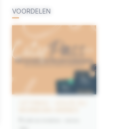
VOORDELEN
CITYPASS – GOLFE DU
MORBIHAN VANNES
Golfe du Morbihan - Vannes
Offre