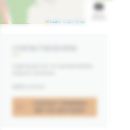
BEKIJK
DIASHOW
Leaflet
|
©
OpenStreetMap
contributors
CONTACTGEGEVENS
Ingang service- en parkeerplaats
Espace Camerata
56390 COLPO
CONTACT OPNEMEN
MET DE VESTIGING