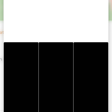
laats Espace Camerata
n afvalwater.
Lees verder