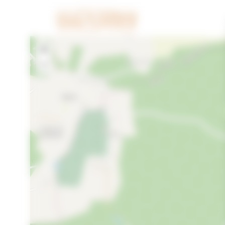
Cookies beheer paneel
+
−