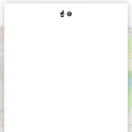
Cookies beheer paneel
+
−