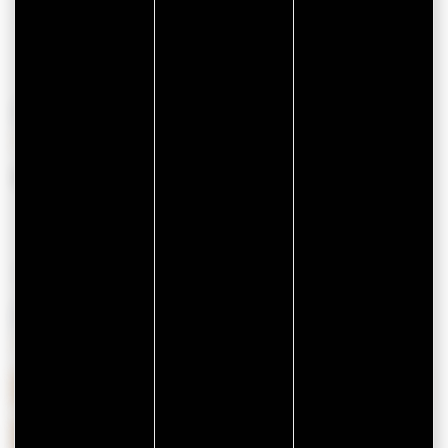
OPENINGSTIJDEN
Van 01 januari 2026 tot 31 december 2026
TE DOWNLOADEN
DOCUMENTEN
PLAQUETTE-SPA-KERASY-OCTOBRE-2025.PDF
VILLA-KERASY.JPG