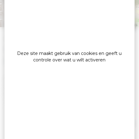
Spa
VANNES
Leaflet
|
©
OpenStreetMap
contributors
»
»
Home
detail
Villa Kerasy Hotel & Spa
Hôtels
Deze site maakt gebruik van cookies en geeft u
controle over wat u wilt activeren
De Villa Kerasy, Hotel Spa **** nabij het
stadscentrum en het treinstation van Vannes,
biedt u een zoete pauze en een uitnodiging om
op "de weg naar India" te reizen, voor uw
vakantie, uw zakenreizen en uw
welzijnsescapades .
Lees verder
Ontspan en geniet van de 15 zorgvuldig
ingerichte kamers en Spa Kerasy: een privé-spa