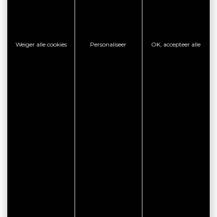
Weiger alle cookies
Personaliseer
OK, accepteer alle
CITYPASS – GOLFE DU
MORBIHAN VANNES
Golfe du Morbihan - Vannes
Offre valable du
J'EN PROFITE
07/05/2026 au 31/12/2026