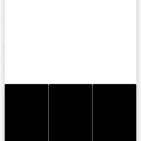
Plat sans gluten
OPENINGSTIJDEN
Van 10 april 2026 tot 20 september 2026
CONTACTGEGEVENS
Het Petit Vézit Restaurant