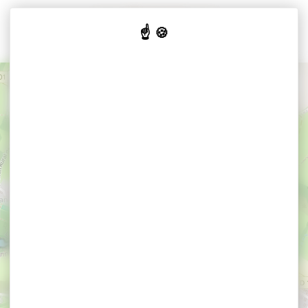
Cookies beheer paneel
+
−