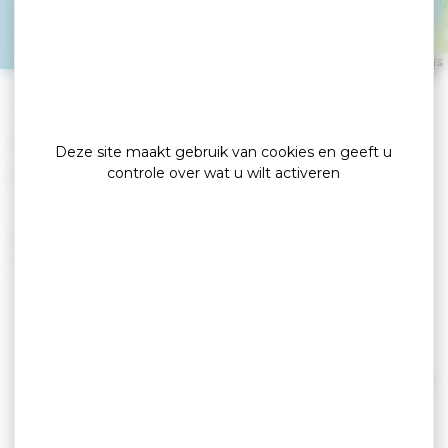
BADEN
Leaflet
|
©
OpenStreetMap
contributors
»
»
Home
detail
Het Petit Vézit Restaurant
Cuisine traditionnelle / poissons / fruits de mer
Deze site maakt gebruik van cookies en geeft u
controle over wat u wilt activeren
Het restaurant Le Petit Vézit, gelegen binnen
het 5-sterren Domaine Mané Guernehué, is voor
iedereen geopend voor lunch en diner.
De chef-kok nodigt u uit om huisgemaakte
specialiteiten van verse producten te ontdekken,
het menu van zelfgemaakte pizza's en een ruime
Lees verder
keuze aan pannenkoeken en pannenkoeken.
Snack en pizza's om mee te nemen.