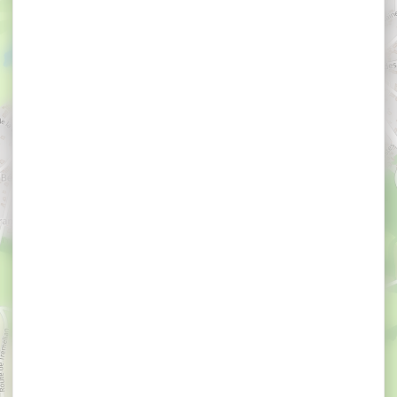
×
Het Petit Vézit Restaurant