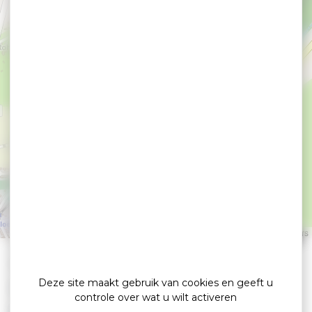
Kart 56
PLOEMEL
Leaflet
|
©
OpenStreetMap
contributors
»
»
Home
detail
Kart 56
Deze site maakt gebruik van cookies en geeft u
Parcs de loisirs
controle over wat u wilt activeren