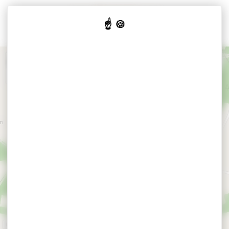
Cookies beheer paneel
+
−