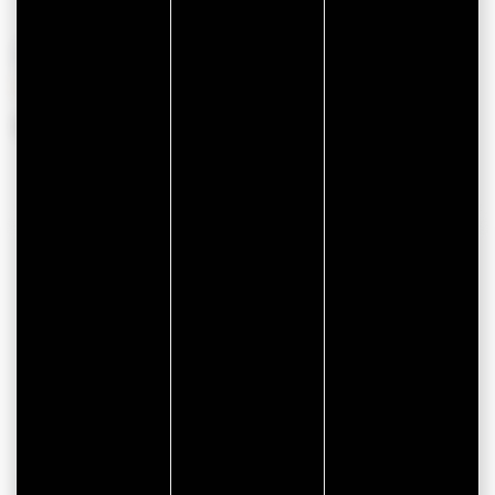
OPENINGSTIJDEN
Van 01 januari 2026 tot 31 december 2026
CONTACTGEGEVENS
Kart 56
ZA de la Madeleine
56400 PLOEMEL
ONLINE RESERVERING