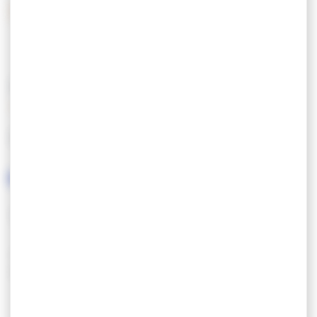
Creditcard
Vakantiecheques
Soorten
KENMERKEN
GESPROKEN TALEN
TOERISME & INVALIDITEIT
Tourisme & Handicap : Handikart adapté.
Places de parking et toilettes adaptées.