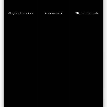
Weiger alle cookies
Personaliseer
OK, accepteer alle
RAADPLEEG DE WEBSITE
CONTACT OPNEMEN MET DE VESTIGING
TOON TELEFOON
VOORDELEN