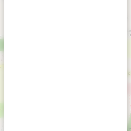
×
Kart 56