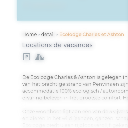
SARZEAU
»
»
Home
detail
Ecolodge Charles et Ashton
Locations de vacances
De Ecolodge Charles & Ashton is gelegen in 
van het prachtige strand van Penvins en zijn
accommodatie 100% ecologisch / autonoom e
ervaring beleven in het grootste comfort. H
Onze woonboot ligt aan een van de 3 vijve
en dieren in het wild (eenden, ganzen, schap
Ecolodge biedt u een tijdloos verblijf, geke