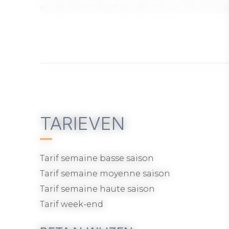
en de schoonheid van de natuur. De ontkopp
In de omgeving zijn veel activiteiten mogel
fietstochten op de wegen van de kustpade
bezoeken aan historische locaties, boomk
Wij bieden als optie: massage, chef-kok aan h
personen)
TARIEVEN
Tijdens uw verblijf stellen wij u 2 fietsen ter
Tarif semaine basse saison
Tarif semaine moyenne saison
Tarif semaine haute saison
Tarif week-end