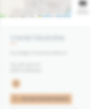
BEKIJK
DIASHOW
Leaflet
|
©
OpenStreetMap
contributors
CONTACTGEGEVENS
Ecolodge Charles et Ashton
lieu dit Quintin
56370 SARZEAU
facebook
ONLINE RESERVERING