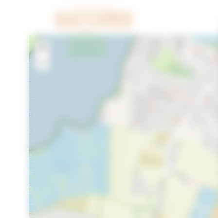
Cookies beheer paneel
+
−