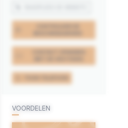
RAADPLEEG DE WEBSITE
CONTROLEER DE
BESCHIKBAARHEID
CONTACT OPNEMEN
MET DE VESTIGING
TOON TELEFOON
VOORDELEN