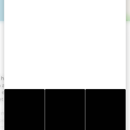
het hart van de natuur op 5 hectare, op 5 km
 activiteiten aan zee, en biedt 1 ongebruikelijke
n ecologisch verantwoord, u zult een unieke
et gehele landgoed is geprivatiseerd.
rs met aan de horizon beschermde bosgebieden
en, herten, eekhoorns, ooievaars, enz.). Onze
nmerkt door de observatie van dieren in het wild