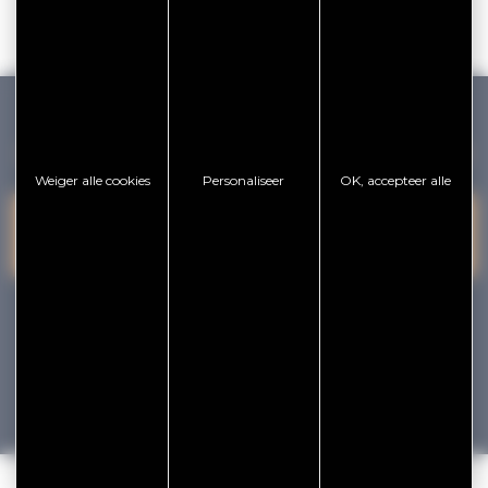
GOLFE DU MORBIHAN VANNES TOURISME
Weiger alle cookies
Personaliseer
OK, accepteer alle
PRESQU'ÎLE DE
CONTACT
VANNES
RHUYS
OPNEMEN
facebook
x
instagram
youtube
Vacances