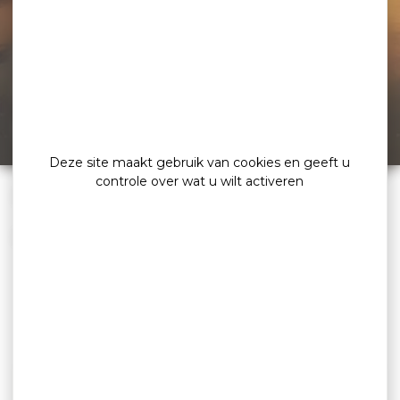
Fout 404,
de pagina
kan niet worden
gevonden
Deze site maakt gebruik van cookies en geeft u
controle over wat u wilt activeren
»
Home
Fout 404: Pagina niet gevonden
Oeps :/ De pagina die u zoekt is niet gevonden...
NIET TE MISSEN