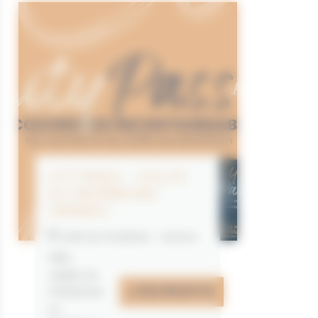
CITYPASS – GOLFE
DU MORBIHAN
VANNES
Golfe du Morbihan - Vannes
Offre
valable du
J'EN PROFITE
07/05/2026
au