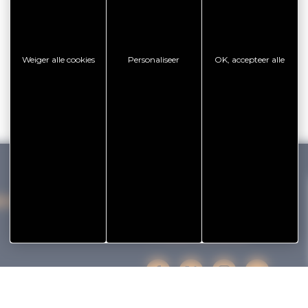
Weiger alle cookies
Personaliseer
OK, accepteer alle
IHAN VANNES TOURISME
Onze kantoren
facebook
x
instagram
youtube
PRESQU'ÎLE DE