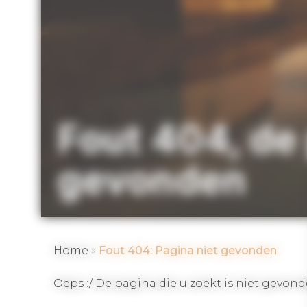
Fout 404,
de
gevonden
»
Home
Fout 404: Pagina niet gevonden
Oeps :/ De pagina die u zoekt is niet gevonde