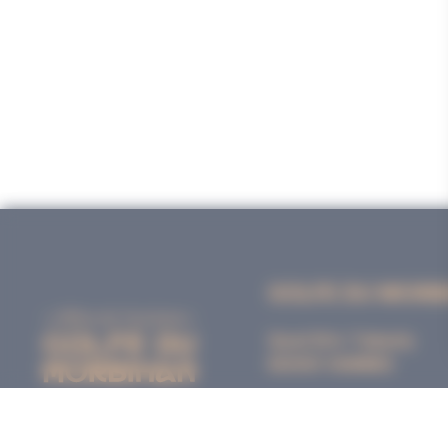
GOLFE DU MORB
Quai Eric Tabarly
56000 VANNES
VANNES